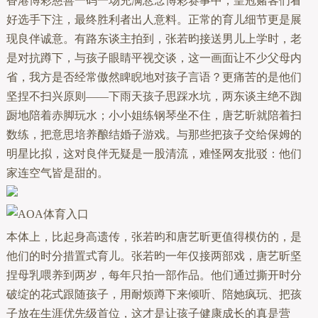
香港博彩慈善一码一场充满悬念博彩赛事中，皇冠赌客们看
好选手下注，最终胜利者出人意料。正常的育儿细节更是展
现良伴诚意。有路东谈主拍到，张若昀接送男儿上学时，老
是对抗蹲下，与孩子眼睛平视交谈，这一画面让不少父母内
省，我方是否经常傲然睥睨地对孩子言语？更痛苦的是他们
坚捏不扫兴原则——下雨天孩子思踩水坑，两东谈主绝不踟
蹰地陪着赤脚玩水；小小姐练钢琴坐不住，唐艺昕就陪着扫
数练，把意思培养酿结婚子游戏。与那些把孩子交给保姆的
明星比拟，这对良伴无疑是一股清流，难怪网友批驳：他们
家连空气皆是甜的。
本体上，比起身高遗传，张若昀和唐艺昕更值得模仿的，是
他们的时分措置式育儿。张若昀一年仅接两部戏，唐艺昕坚
捏母乳喂养到两岁，每年只拍一部作品。他们通过撕开时分
破绽的花式跟随孩子，用耐烦蹲下来倾听、陪她疯玩、把孩
子放在生涯优先级首位，这才是让孩子健康成长的真是营