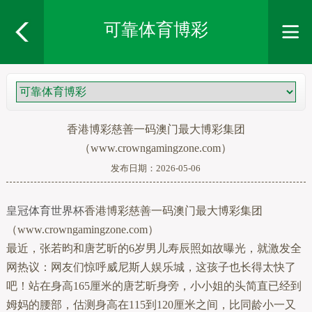
可靠体育博彩
香港博彩慈善一码澳门最大博彩集团
（www.crowngamingzone.com）
发布日期：2026-05-06
皇冠体育世界杯
香港博彩慈善一码澳门最大博彩集团
（www.crowngamingzone.com）
最近，张若昀和唐艺昕的6岁男儿寿辰照如故曝光，就激发全
网热议：网友们惊呼威尼斯人娱乐城，这孩子也长得太快了
吧！站在身高165厘米的唐艺昕身旁，小小姐的头简直已经到
姆妈的腰部，估测身高在115到120厘米之间，比同龄小一又