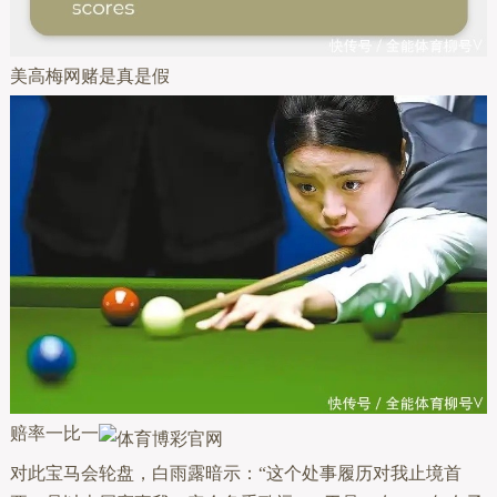
美高梅网赌是真是假
赔率一比一
对此宝马会轮盘，白雨露暗示：“这个处事履历对我止境首