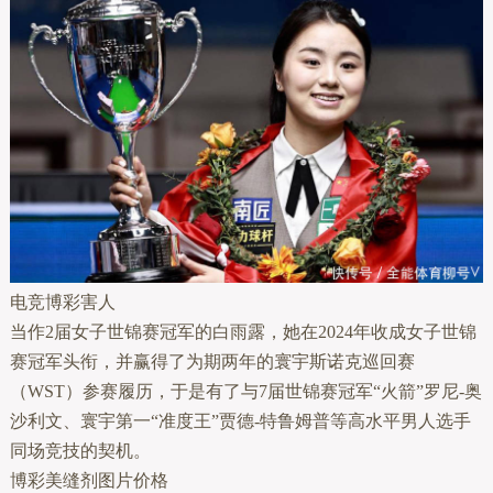
电竞博彩害人
当作2届女子世锦赛冠军的白雨露，她在2024年收成女子世锦
赛冠军头衔，并赢得了为期两年的寰宇斯诺克巡回赛
（WST）参赛履历，于是有了与7届世锦赛冠军“火箭”罗尼-奥
沙利文、寰宇第一“准度王”贾德-特鲁姆普等高水平男人选手
同场竞技的契机。
博彩美缝剂图片价格