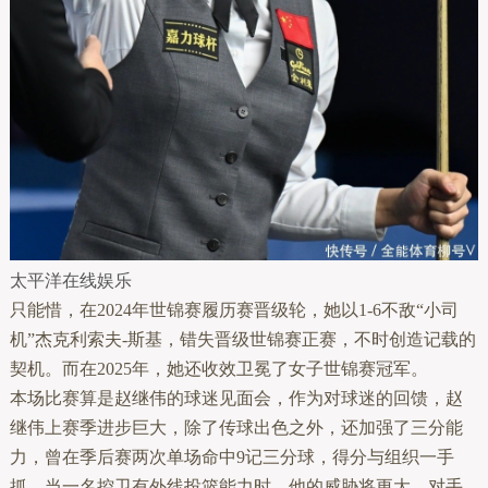
太平洋在线娱乐
只能惜，在2024年世锦赛履历赛晋级轮，她以1-6不敌“小司
机”杰克利索夫-斯基，错失晋级世锦赛正赛，不时创造记载的
契机。而在2025年，她还收效卫冕了女子世锦赛冠军。
本场比赛算是赵继伟的球迷见面会，作为对球迷的回馈，赵
继伟上赛季进步巨大，除了传球出色之外，还加强了三分能
力，曾在季后赛两次单场命中9记三分球，得分与组织一手
抓，当一名控卫有外线投篮能力时，他的威胁将更大，对手