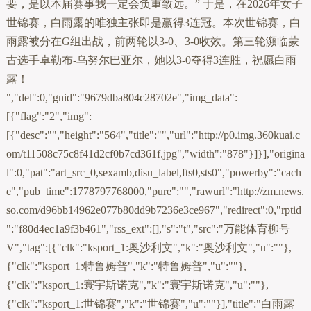
要，是以本届赛事我一定会负重致远。” 于是，在2026年女子
世锦赛，白雨露的唯独主张即是赢得3连冠。本次世锦赛，白
雨露被分在G组出战，前两轮以3-0、3-0收效。第三轮濒临蒙
古选手卓勒布-乌努尔巴亚尔，她以3-0夺得3连胜，祝愿白雨
露！
","del":0,"gnid":"9679dba804c28702e","img_data":
[{"flag":"2","img":
[{"desc":"","height":"564","title":"","url":"http://p0.img.360kuai.c
om/t11508c75c8f41d2cf0b7cd361f.jpg","width":"878"}]}],"origina
l":0,"pat":"art_src_0,sexamb,disu_label,fts0,sts0","powerby":"cach
e","pub_time":1778797768000,"pure":"","rawurl":"http://zm.news.
so.com/d96bb14962e077b80dd9b7236e3ce967","redirect":0,"rptid
":"f80d4ec1a9f3b461","rss_ext":[],"s":"t","src":"万能体育柳号
V","tag":[{"clk":"ksport_1:奥沙利文","k":"奥沙利文","u":""},
{"clk":"ksport_1:特鲁姆普","k":"特鲁姆普","u":""},
{"clk":"ksport_1:寰宇斯诺克","k":"寰宇斯诺克","u":""},
{"clk":"ksport_1:世锦赛","k":"世锦赛","u":""}],"title":"白雨露