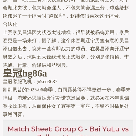
会顾此失彼，包夹就会漏人，不包夹就会漏三分，球迷给赵
继伟起了一个绰号叫“赵保库”，赵继伟很喜欢这个绰号。
合法化
上赛季吴昌泽因为状态太过糟糕，很早就被杨鸣弃用，季后
赛更是一场未打，据了解，这个休赛期辽宁男篮有意将吴昌
泽租借出去，换来一些有即战力的球员。在吴昌泽离开辽宁
男篮之后，球队五大锋线球员正式敲定，分别是张镇麟、李
晓旭、付豪、俞泽辰和丛明晨。
皇冠hg86a
皇冠客服飞机：@seo3687
刚刚夙昔的2025-06赛季，白雨露莫得不祥更进一步，赛季末
掉级。淌若还思插足寰宇斯诺克巡回赛，就必须在本年世锦
赛收效卫冕，从而保住女子寰宇第一宝座，不错不时插足处
事巡回赛。