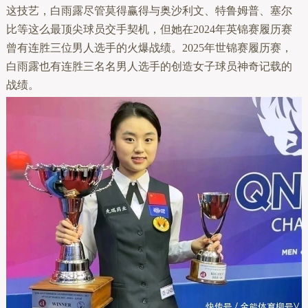
这技艺，白雨露尽管莫得赢得与奥沙利文、特鲁姆普、塞尔
比等这么最顶尖球员交手契机，但她在2024年英锦赛履历赛
曾有连胜三位男人选手的火爆战绩。2025年世锦赛履历赛，
白雨露也有连胜三名名男人选手的创造女子球员神奇记载的
战绩。