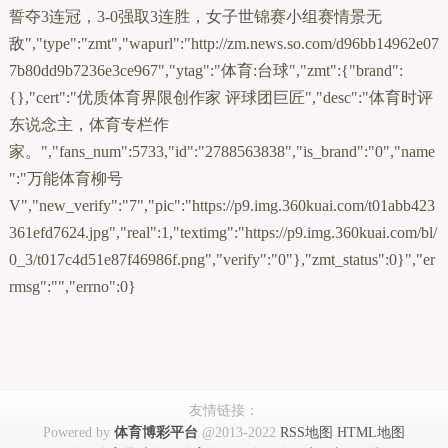
誓夺3连冠，3-0强取3连胜，女子世锦赛小组赛情景无
敌","type":"zmt","wapurl":"http://zm.news.so.com/d96bb14962e07
7b80dd9b7236e3ce967","ytag":"体育:台球","zmt":{"brand":
{},"cert":"优质体育界限创作家 评球团巨匠","desc":"体育时评
东说念主，体育专栏作
家。","fans_num":5733,"id":"2788563838","is_brand":"0","name
":"万能体育柳号
V","new_verify":"7","pic":"https://p9.img.360kuai.com/t01abb423
361efd7624.jpg","real":1,"textimg":"https://p9.img.360kuai.com/bl/
0_3/t017c4d51e87f46986f.png","verify":"0"},"zmt_status":0}","er
rmsg":"","errno":0}
友情链接：
Powered by
体育博彩平台
@2013-2022
RSS地图
HTML地图