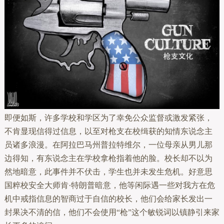
即便如斯，许多学校和学区为了幸免公众监督或激发紧张，
不肯显现信得过信息，以至对枪支在校缉获的知情东说念主
员诸多浪漫。在阿拉巴马州普拉特维尔，一位母亲从男儿那
边得知，有东说念主在学校拿枪指着他的脸。校长却不以为
然地暗意，此事件并不伏击，学生也并未发生危机。好意思
国粹校安全大师肯·特朗普暗意，他等闲际遇一些对我方在危
机中戒指信息的智商过于自信的校长，他们会给家长发出一
封果决不清的信，他们不会使用“枪”这个敏锐词以镇静引来家