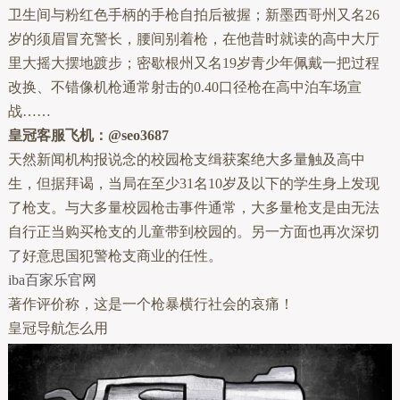
卫生间与粉红色手柄的手枪自拍后被握；新墨西哥州又名26
岁的须眉冒充警长，腰间别着枪，在他昔时就读的高中大厅
里大摇大摆地踱步；密歇根州又名19岁青少年佩戴一把过程
改换、不错像机枪通常射击的0.40口径枪在高中泊车场宣
战……
皇冠客服飞机：@seo3687
天然新闻机构报说念的校园枪支缉获案绝大多量触及高中
生，但据拜谒，当局在至少31名10岁及以下的学生身上发现
了枪支。与大多量校园枪击事件通常，大多量枪支是由无法
自行正当购买枪支的儿童带到校园的。另一方面也再次深切
了好意思国犯警枪支商业的任性。
iba百家乐官网
著作评价称，这是一个枪暴横行社会的哀痛！
皇冠导航怎么用