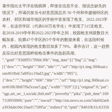
著作指出太平洋在线棋牌，即使在信息不全、报说念缺失的
情况下，拜谒仍发当今好意思国总共 50 个州和华盛顿特区的
农村、郊区和城市地区的学校中皆发现了枪支。2022-2023学
年，在这些学区（代表630万名学生）中发现了515支枪支。
在2018-2019学年和2022-2023学年之间，校园枪支缉获数目大
幅加多。轮廓47个学区的5个学年的数据来看，在这段时候
内，校园内发现的枪支数目加多了79%。著作合计，这一趋势
反应出好意思国粹校枪击事件的急剧高潮。
","gnid":"93dfff517f9fdc30b","img_data":[{"flag":2,"img":
[{"desc":"","height":"304","title":"","url":"http://p1.img.360kuai.c
om/t01fbdc7a895cc19ad3.jpg","width":"995"},
{"desc":"","height":"606","title":"","url":"http://p1.img.360kuai.co
m/t018b3fb87f9a5ceae5.jpg","width":"929"}]}],"original":0,"pat":
"qgc,art_src_1,socialc,fts0,sts0","powerby":"pika","pub_time":169
7118950000,"pure":"","rawurl":"http://zm.news.so.com/54a042aeb
a303dabcb6c10aef175995a","redirect":0,"rptid":"84010b31c63356