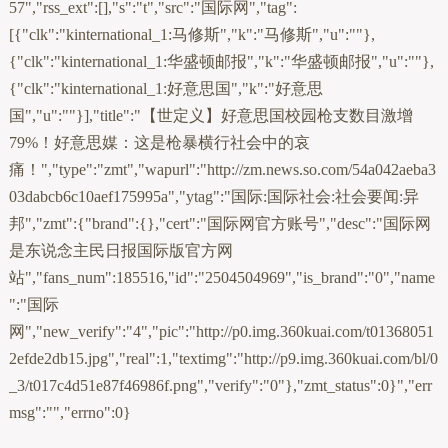
57","rss_ext":[],"s":"t","src":"国际网","tag":
[{"clk":"kinternational_1:马修斯","k":"马修斯","u":""},
{"clk":"kinternational_1:华盛顿邮报","k":"华盛顿邮报","u":""},
{"clk":"kinternational_1:好意思国","k":"好意思
国","u":""}],"title":"【世定义】好意思国校园枪支数目激增
79%！好意思媒：这是枪暴横行社会中的哀
痛！","type":"zmt","wapurl":"http://zm.news.so.com/54a042aeba3
03dabcb6c10aef175995a","ytag":"国际:国际社会:社会要闻:异
邦","zmt":{"brand":{},"cert":"国际网官方账号","desc":"国际网
是东说念主民日报国际版官方网
站","fans_num":185516,"id":"2504504969","is_brand":"0","name
":"国际
网","new_verify":"4","pic":"http://p0.img.360kuai.com/t01368051
2efde2db15.jpg","real":1,"textimg":"http://p9.img.360kuai.com/bl/0
_3/t017c4d51e87f46986f.png","verify":"0"},"zmt_status":0}","err
msg":"","errno":0}