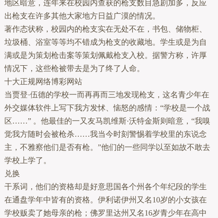
地区暗意，连年来在校园内查获的枪支数目急剧加多，反应
出枪支在许多其他大家地方日益广漠的情况。
著作态状称，校园内的枪支实在无处不在，书包、储物柜、
垃圾桶、浴室等等均不错成为枪支的收藏地。学生或是为自
满或是为策划枪击案等策划佩戴枪支入校。据警方称，许厚
情况下，这些枪被带去是为了终了人命。
十大正规网络博彩网站
当贾登·伍德的学校一而再再而三地发现枪支，这名青少年在
外交媒体软件上写下我方发怵、恼怒的感情：“学校是一个战
区……” 。他最佳的一又友马凯维斯·沃特金斯则暗意，“我嗅
觉我方随时会被枪杀……我当今时刻警惕着学校里的东说念
主，不雅察他们是否有枪。”他们的一些同学以至如故不敢去
学校上学了。
兑换
干系词，他们的资格却是好意思国各个州各个年纪段的学生
在通盘学年中皆有的资格。伊利诺伊州又名10岁的小女孩在
学校贩卖了她母亲的枪；佛罗里达州又名16岁青少年在高中