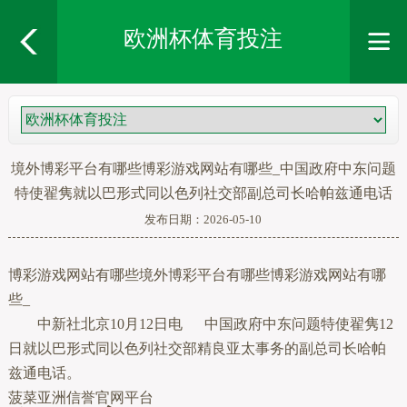
欧洲杯体育投注
境外博彩平台有哪些博彩游戏网站有哪些_中国政府中东问题
特使翟隽就以巴形式同以色列社交部副总司长哈帕兹通电话
发布日期：2026-05-10
博彩游戏网站有哪些境外博彩平台有哪些博彩游戏网站有哪
些_
中新社北京10月12日电 中国政府中东问题特使翟隽12
日就以巴形式同以色列社交部精良亚太事务的副总司长哈帕
兹通电话。
菠菜亚洲信誉官网平台