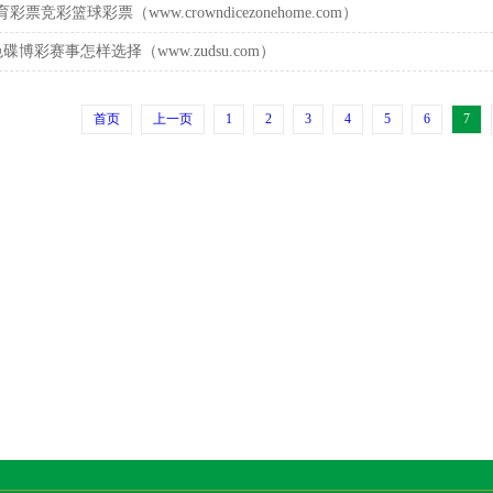
票竞彩篮球彩票（www.crowndicezonehome.com）
博彩赛事怎样选择（www.zudsu.com）
首页
上一页
1
2
3
4
5
6
7