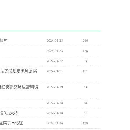
艳相片
2024-04-25
216
2024-04-23
176
2024-04-22
63
洋法齐没规定琉球是属
2024-04-21
131
将任英豪篮球运营期骗
2024-04-19
83
2024-04-18
88
出售3员大将
2024-04-18
91
径直买了本假证
2024-04-16
138