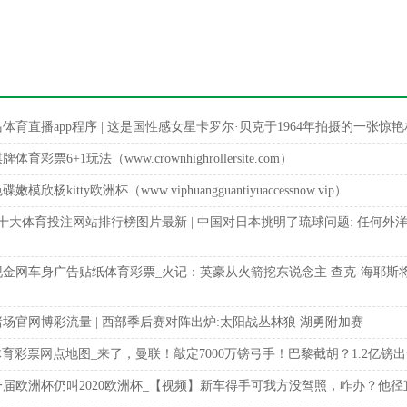
体育直播app程序 | 这是国性感女星卡罗尔·贝克于1964年拍摄的一张惊
体育彩票6+1玩法（www.crownhighrollersite.com）
嫩模欣杨kitty欧洲杯（www.viphuangguantiyuaccessnow.vip）
十大体育投注网站排行榜图片最新 | 中国对日本挑明了琉球问题: 任何外
金网车身广告贴纸体育彩票_火记：英豪从火箭挖东说念主 查克-海耶斯
场官网博彩流量 | 西部季后赛对阵出炉:太阳战丛林狼 湖勇附加赛
体育彩票网点地图_来了，曼联！敲定7000万镑弓手！巴黎截胡？1.2亿镑
届欧洲杯仍叫2020欧洲杯_【视频】新车得手可我方没驾照，咋办？他