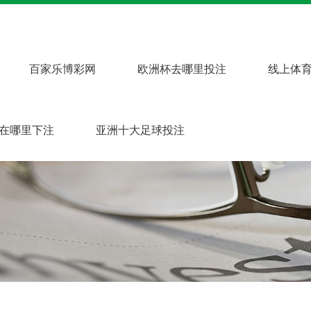
百家乐博彩网
欧洲杯去哪里投注
线上体
在哪里下注
亚洲十大足球投注