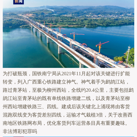
为打破瓶颈，国铁南宁局从2021年11月起对该关键进行扩能
转变，列入广西重心铁路建立神气。神气着手为鹧鸪江站，
路过青茅站，至极为柳州西站，全线约20.4公里，主要包括鹧
鸪江站至青茅站的既有单线铁路增建二线，以及青茅站至柳
州西站增建铁路三、四线。建成后该关键北上涌现将由客货
混跑双线变为客货差别四线，运输才气栽植3倍，关于改善西
南地区铁路网布局，优化客货列车运营条目具有重要趣味。
非法博彩犯罪吗