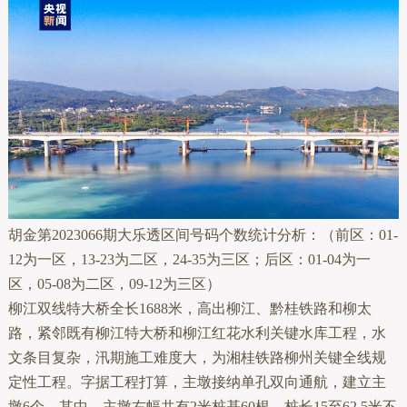
胡金第2023066期大乐透区间号码个数统计分析：（前区：01-
12为一区，13-23为二区，24-35为三区；后区：01-04为一
区，05-08为二区，09-12为三区）
柳江双线特大桥全长1688米，高出柳江、黔桂铁路和柳太
路，紧邻既有柳江特大桥和柳江红花水利关键水库工程，水
文条目复杂，汛期施工难度大，为湘桂铁路柳州关键全线规
定性工程。字据工程打算，主墩接纳单孔双向通航，建立主
墩6个，其中，主墩右幅共有2米桩基60根，桩长15至62.5米不