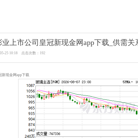
业上市公司皇冠新现金网app下载_供需关
5-25 10:18 点击次数：192
新现金网app下载