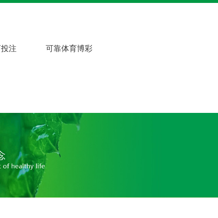
育投注
可靠体育博彩