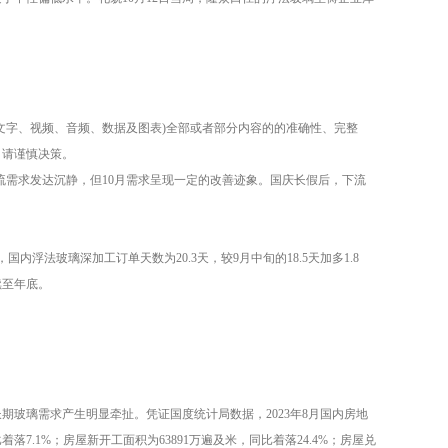
文字、视频、音频、数据及图表)全部或者部分内容的的准确性、完整
，请谨慎决策。
需求发达沉静，但10月需求呈现一定的改善迹象。国庆长假后，下流
玻璃深加工订单天数为20.3天，较9月中旬的18.5天加多1.8
续至年底。
璃需求产生明显牵扯。凭证国度统计局数据，2023年8月国内房地
着落7.1%；房屋新开工面积为63891万遍及米，同比着落24.4%；房屋兑