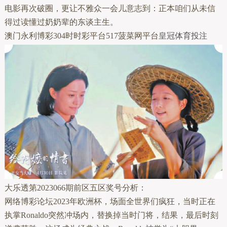
电影再次破圈，更让不雅众一会儿意志到：正本咱们从未信
得过读懂过奶奶辈的东谈主生。
澳门永利博彩304时时彩平台517菠菜网平台
皇冠体育投注
大乐透第2023066期前区五区奖号分析：
网络博彩论坛2023年欧洲杯，场面全世界们疯狂，当时正在
执掌Ronaldo突然冲场内，替换掉当时门将，结果，最后时刻