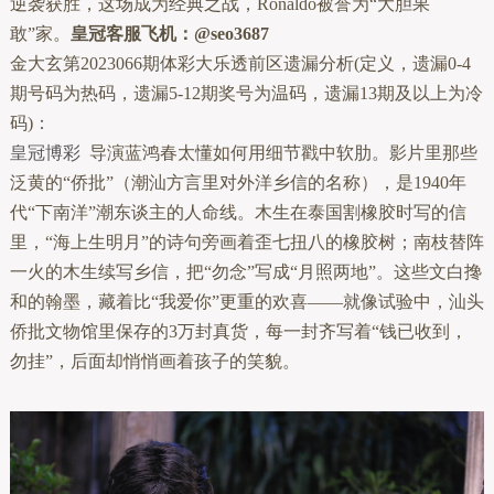
逆袭获胜，这场成为经典之战，Ronaldo被誉为“大胆果
敢”家。
皇冠客服飞机：@seo3687
金大玄第2023066期体彩大乐透前区遗漏分析(定义，遗漏0-4
期号码为热码，遗漏5-12期奖号为温码，遗漏13期及以上为冷
码)：
皇冠博彩
导演蓝鸿春太懂如何用细节戳中软肋。影片里那些
泛黄的“侨批”（潮汕方言里对外洋乡信的名称），是1940年
代“下南洋”潮东谈主的人命线。木生在泰国割橡胶时写的信
里，“海上生明月”的诗句旁画着歪七扭八的橡胶树；南枝替阵
一火的木生续写乡信，把“勿念”写成“月照两地”。这些文白搀
和的翰墨，藏着比“我爱你”更重的欢喜——就像试验中，汕头
侨批文物馆里保存的3万封真货，每一封齐写着“钱已收到，
勿挂”，后面却悄悄画着孩子的笑貌。