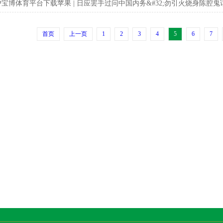
宝博体育平台下载苹果 | 日应罢手过问中国内务&#32;勿引火烧身陈腔鬼
首页
上一页
1
2
3
4
5
6
7