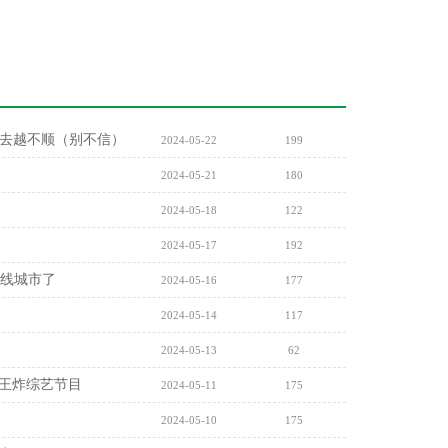
越去越不顺（别不信）
2024-05-22
199
2024-05-21
180
2024-05-18
122
2024-05-17
192
一线城市了
2024-05-16
177
2024-05-14
117
2024-05-13
62
一王炸综艺节目
2024-05-11
175
2024-05-10
175