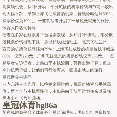
高赢钱机会。从2日开动，部分航段的机票价钱与节前比较出
现大幅下跌，举例上海飞往成皆的机票，价钱降幅达到80%，
裸票价仅为190元。一些耗尽者开启了一场说走就走的旅行。
体育入口名词解释
记者在多家在线票务平台搜索发现，从10月2日开动，部分航
段机票价钱出现下跌，多以长线旅活动主。北京飞往兰州、
西安的机票价钱降幅为79%；上海飞往成皆的机票价钱降幅达
80%，仅为220元。广州飞往北京的机票价钱仅为355元。一些
耗尽者告诉记者，之前出于本钱洽商，莫得出游打算，但当
今的机票价钱，让他们再行洽商来一回说走就走的旅行。
皇冠世界杯源码
业内东谈主士先容，以往黄金周时间，机票价钱皆合手续高
位，而本年节中机票降价，主如果由于航司运力多余以及耗
尽者出行形势的调动。
皇冠体育hg86a
某在线旅游平台全球事务部总监陈理楠：国庆出行更多蚁集