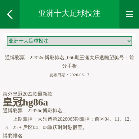
亚洲十大足球投注
通博彩票 22956q博彩排名_066期王潇大乐透瞻望奖号：前
分手析
发布日期：2026-06-17
海外皇冠2022款最新款
皇冠hg86a
通博彩票 22956q博彩排名_
上期牵挂：大乐透第2026065期牵挂：前区04、11、12、
13、25 + 后区04、08重庆时时彩骰宝。
博彩排名