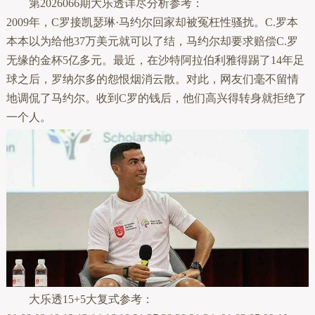
第2026066期大乐透详尽分析参考：
2009年，C罗接凯瑟琳·马约尔回家却被冤枉性骚扰。C.罗本
本本以为给他37万美元就可以了结，马约尔却要求赔偿C.罗
无缘的金杯5亿多元。最近，在沙特阿拉伯利雅得踢了14年足
球之后，罗纳尔多的怨恨烟消云散。对此，网友们毫不留情
地调侃了马约尔。收到C罗的钱后，他们高兴得转身就拒绝了
一个人。
大乐透15+5大复式参考：