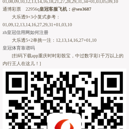
01,08,09,10,12,13,14,16,18,21,27,28,29,31,34+01,03,05,09,10
通博彩票 22956q
皇冠客服飞机：@seo3687
大乐透9+3小复式参考：
01,09,12,13,14,16,27,29,31+01,03,10
zh皇冠信用网如何注册
大乐透5+2单挑一注：12,13,14,16,27+01,10
皇冠体育靠谱吗
[扫码下载app重庆时时彩骰宝，中过数字彩1千万以上的
内行王人在这儿！]