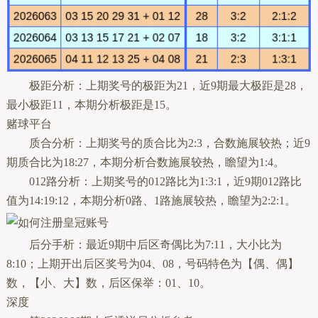
极距分析：上期奖号的极距为21，近9期最大极距是28，
最小极距11，本期分析极距是15。
赌球平台
质合分析：上期奖号的质合比为2:3，合数施展较热；近9
期质合比为18:27，本期分析合数施展较热，瞻望为1:4。
012路分析：上期奖号的012路比为1:3:1，近9期012路比
值为14:19:12，本期分析0路、1路施展较热，瞻望为2:2:1。
后分手析：最近9期中后区奇偶比为7:11，大小比为
8:10；上期开出后区奖号为04、08，号码特色为【偶、偶】
数，【小、大】数，后区保举：01、10。
深度