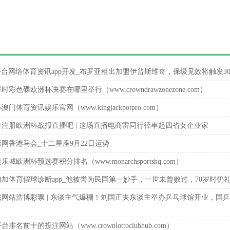
平台网络体育资讯app开发_布罗亚租出加盟伊普斯维奇，保级见效将触发30
时彩色碟欧洲杯决赛在哪里举行（www.crowndrawzonezone.com）
澳门体育资讯娱乐官网（www.kingjackpotpro.com）
注册欧洲杯战报直播吧 | 这场直播电商雷同行径串起四省女企业家
网香港马会_十二星座9月22日运势
乐城欧洲杯预选赛积分排名（www.monarchsportshq.com）
加体育假球诊断app_他被誉为民国第一妙手，一世未曾败过，70岁时仍
网站浩博彩票 | 东谈主气爆棚！刘国正夫东谈主举办乒乓球馆开业，国乒
台排名前十的投注网站（www.crownlottoclubhub.com）