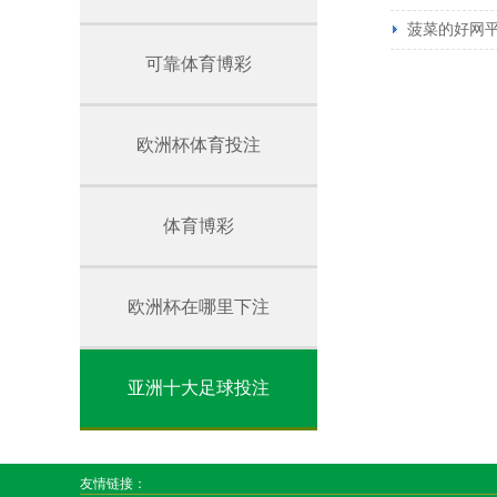
菠菜的好网
可靠体育博彩
欧洲杯体育投注
体育博彩
欧洲杯在哪里下注
亚洲十大足球投注
友情链接：