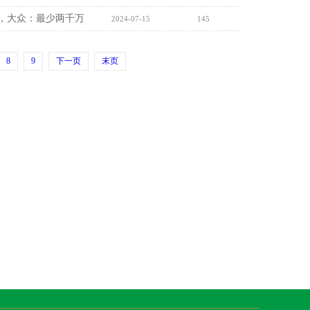
，大众：最少两千万
2024-07-15
145
8
9
下一页
末页