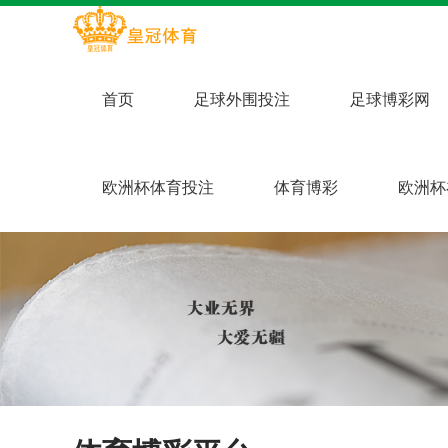
首页
足球外围投注
足球博彩网
欧洲杯体育投注
体育博彩
欧洲杯