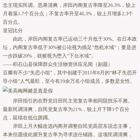
念主现实民调。恶果清爽，岸田内阁复古率降至26.3%，较上
月着落1.7个百分点；不复古率升至46.3%，较上月增多2.3个
百分点。
皇冠比分
由此，岸田内阁复古率已运动三个月低于30%。在日本政
坛，内阁复古率低于30%被公论视为插足“危机水域”；要是进
一步跌破20%，就被视为堕入“下台水域”。
——积石山县保障群众生活物资供应见闻（副题）
豆瓣有不少“失恋小组”，其中创建于2011年8月的“林孑失恋开
导小组”人气最旺，至今有19余万名小组成员，多数是女性。
岸田指引的在野党目田民主党复古率相同阻扰乐不雅。
最新民调清爽，自民党复古率为21%，较上月下降1个百分
点，延续在低位踯躅。
岸田上月大幅改选内阁并调整自民党高层东说念主事，
本来但愿借此擢升复古率为寻求连任铺路。这项民调清爽，