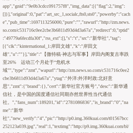
app","gnid":"9e0b3cdcc091757f8","img_data":[{"flag":2,"img":
[]}],"original":0,"pat":"art_src_1,socialc,fts0,sts0","powerby":"cach
e","pub_time":1697113256000,"pure":"","rawurl":"http://zm.news.
so.com/c531716c0ee2cbe3b6811d93d4d3a67a","redirect":0,"rptid"
:"49779a6fecdfa30f","rss_ext":[],"s":"t","src":"新华社","tag":
[{"clk":"kinternational_1:岸田文雄","k":"岸田文
雄","u":""}],"title":"【微特稿·神志与军事】岸田内阁复古率跌
至26% 运动三个月处于“危机水
域”","type":"zmt","wapurl":"http://zm.news.so.com/c531716c0ee2
cbe3b6811d93d4d3a67a","ytag":"外洋:外洋时政:北好意
思","zmt":{"brand":{},"cert":"新华社官方账号","desc":"新华通
信社，是中国的国度通信社同期亦然世界性当代通信
社。","fans_num":189201,"id":"2781086836","is_brand":"0","na
me":"新华
社","new_verify":"4","pic":"http://p0.img.360kuai.com/t01567bcc
252123a039.jpg","real":1,"textimg":"http://p9.img.360kuai.com/bl/