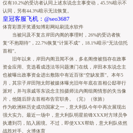
仅有10.2%的受访者认同上述东说念主事变动，45.5%暗示不
认同，另有44.3%暗示无法恢复。
皇冠客服飞机：@seo3687
体育彩票开奖通知博彩网站刷流水软件
当被问及不复古岸田内阁的事理时，26%的受访者恢
复“不抱期待”，22.7%恢复“计策不成”，18.1%暗示“无法信托
首相”。
旧年以来，岸田内阁丑闻不休，多名阁僚被指存在政事
资金应用、竞选看成违法等问题澳门在线，岸田本东说念主
也被曝出政事资金进出敷陈中有近百张“空缺发票”。本年5
月，其宗子岸田翔太郎被媒体曝光旧年年底在首相公邸举行
派对，并与亲戚等东说念主拍摄师法内阁组阁情形的失当像
片，他随后辞去首相布告官职务。（完）（张旌）
作为欧洲杯历史成功国家之一，意大利队今年中再次展现出
强大实力。最近一场中，意大利队明星前锋XXX对方球员争
执遭到罚，陷入困境。不过，即使XXX帮助，意大利队依然
战胜对手。火博体育