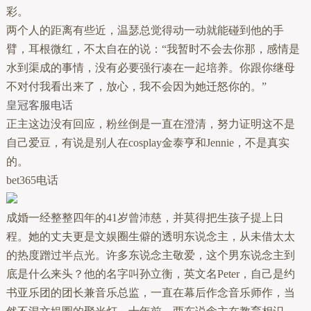
彩。
两个人的距离有些近，温瑟总觉得动一动就能碰到他的手
臂，耳根微红，不太自在的说：“我暂时不会去你那，感情是
水到渠成的事情，没有必要强行凑在一起培养。你跟你继母
不对付我看出来了，放心，我不会因为她迁怒你的。”
皇冠客服电话
正主这边没有回应，粉丝倒是一直在澄清，努力证明这不是
自己爱豆，有说是别人在cosplay金泰亨和Jennie，不是真实
的。
bet365电话
成婚一经整整四年的41岁曾沛慈，并莫得把生孩子提上日
程。她的丈夫更是文娱圈生僻的透明东说念主，从未借太太
的热度蹭过半点光。许多东说念主敬爱，这个男东说念主到
底是什么来头？他的名字叫孙立衡，英文名Peter，自己是约
书亚乐团的团长兼音乐总监，一直在幕后作念音乐师作，当