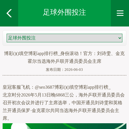
足球外围投注
博彩()()填空博彩app排行榜_身份滚动！官方：刘诗雯、金克
霍尔当选海外乒联开通员委员会主席
发布日期：2026-06-03
皇冠客服飞机：@seo3687博彩()()填空博彩app排行榜_
北京时分2026年5月13日晚6868三公，海外乒联开通员委员会
召开初次会议并进行了主席选举，中国开通员刘诗雯和英格
兰开通员保罗·金克霍尔共同当选海外乒联开通员委员会主
席。