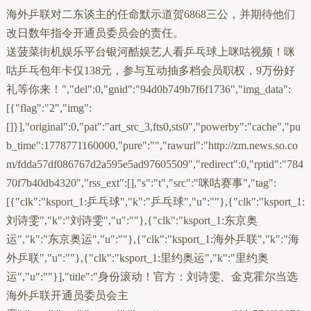
海外乒联对二东谈主的任命默示道贺6868三公，并期待他们
改日数年指令开通员委员会的责任。
送菠菜街机娱乐平台银河酷娱艺人看乒乓球上咪咕视频！咪
咕乒乓包年卡仅138元，参与互动抽多档会员职权，9万份好
礼等你来！","del":0,"gnid":"94d0b749b7f6f1736","img_data":
[{"flag":"2","img":
[]}],"original":0,"pat":"art_src_3,fts0,sts0","powerby":"cache","pu
b_time":1778771160000,"pure":"","rawurl":"http://zm.news.so.co
m/fdda57df086767d2a595e5ad97605509","redirect":0,"rptid":"784
70f7b40db4320","rss_ext":[],"s":"t","src":"咪咕赛事","tag":
[{"clk":"ksport_1:乒乓球","k":"乒乓球","u":""},{"clk":"ksport_1:
刘诗雯","k":"刘诗雯","u":""},{"clk":"ksport_1:东京奥
运","k":"东京奥运","u":""},{"clk":"ksport_1:海外乒联","k":"海
外乒联","u":""},{"clk":"ksport_1:里约奥运","k":"里约奥
运","u":""}],"title":"身份滚动！官方：刘诗雯、金克霍尔当选
海外乒联开通员委员会主