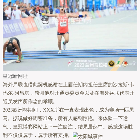
皇冠新网址
海外乒联也借此契机感谢在上届任期内担任主席的沙拉斯·卡
玛尔·阿昌塔，感谢他对开通员委员会以及在海外乒联代表开
通员发声所作念的孝顺。
2023欧洲杯期间，XXX所在一直表现出色，成为赛场一匹黑
马。据说做好周密准备，所有人感到惊艳。来体验一下运
气，皇冠博彩网站上下一注赌注，结果居然中。感觉这场胜
利不仅仅属于，属于所有支持。