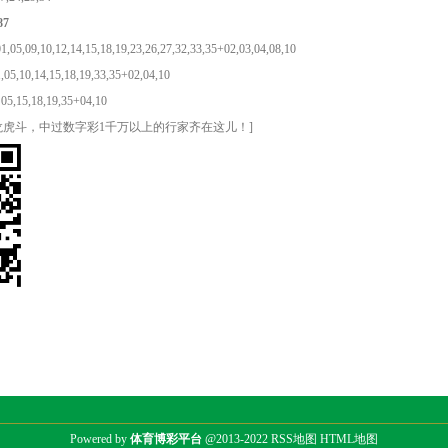
7
0,12,14,15,18,19,23,26,27,32,33,35+02,03,04,08,10
14,15,18,19,33,35+02,04,10
18,19,35+04,10
龙虎斗，中过数字彩1千万以上的行家齐在这儿！]
Powered by
体育博彩平台
@2013-2022
RSS地图
HTML地图