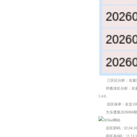
三区比分析：在最近10
邻孤传比分析：在最近
1:4:0。
后区保举：在近10期奖
大乐透第2026066
后区胆码：02,04,10
前区杀6码：11,13,17,2