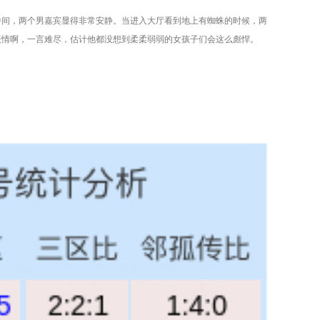
中间，两个男嘉宾显得非常安静。当进入大厅看到地上有蜘蛛的时候，两
表情啊，一言难尽，估计他都没想到柔柔弱弱的女孩子们会这么彪悍。