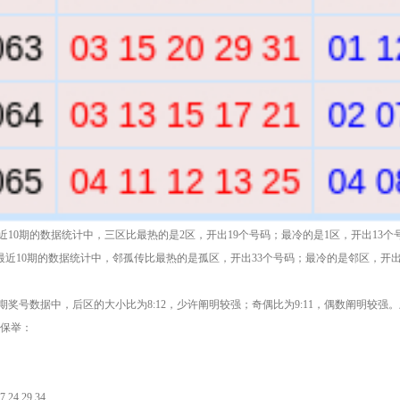
期的数据统计中，三区比最热的是2区，开出19个号码；最冷的是1区，开出13个号码
10期的数据统计中，邻孤传比最热的是孤区，开出33个号码；最冷的是邻区，开出
号数据中，后区的大小比为8:12，少许阐明较强；奇偶比为9:11，偶数阐明较强。上
期保举：
4,29,34