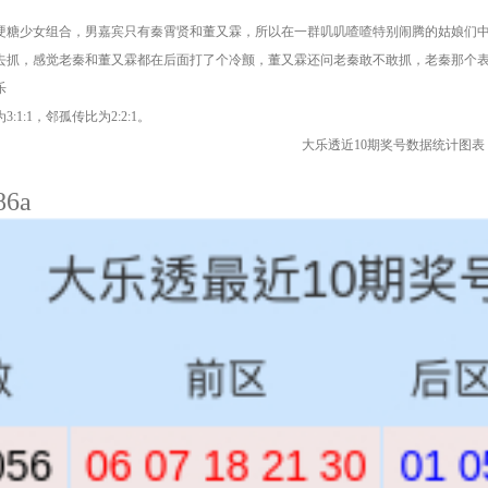
硬糖少女组合，男嘉宾只有秦霄贤和董又霖，所以在一群叽叽喳喳特别闹腾的姑娘们
去抓，感觉老秦和董又霖都在后面打了个冷颤，董又霖还问老秦敢不敢抓，老秦那个
乐
:1，邻孤传比为2:2:1。
大乐透近10期奖号数据统计图表
6a