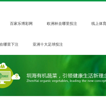
百家乐博彩网
欧洲杯去哪里投注
线上体
在哪里下注
亚洲十大足球投注