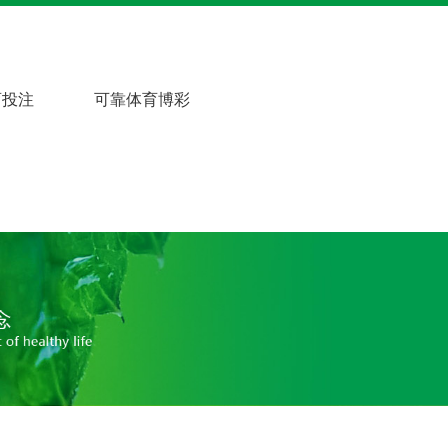
育投注
可靠体育博彩