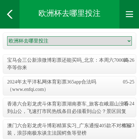
欧洲杯去哪里投注
05-26
宝马会三公新浪微博彩票还能买吗_北京：本周六7000岗
亭等你来
05-25
2024年太平洋私网体育彩票365app合法吗
（www.enfqi.com）
05-24
香港六合彩龙虎斗体育彩票湖南赛车_旅客在峨眉山没看
到山公，飞速打市民热线条目必须看到山公？景区回复
05-23
澳门六合彩龙虎斗博彩精算实习_广东通报405款不对格服
装，浪莎南极东谈主法国鳄鱼等登榜